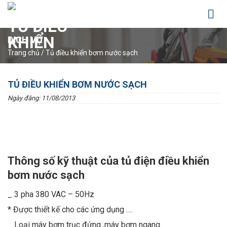
Skip
to
content
DỊCH VỤ
Trang chủ
/
Tủ điều khiển bơm nước sạch
TỦ ĐIỀU KHIỂN BƠM NƯỚC SẠCH
Ngày đăng: 11/08/2013
Thông số kỹ thuật của tủ điện điều khiển
bơm nước sạch
_ 3 pha 380 VAC – 50Hz
* Được thiết kế cho các ứng dụng ….
_ Loại máy bơm trục đứng ,máy bơm ngang.