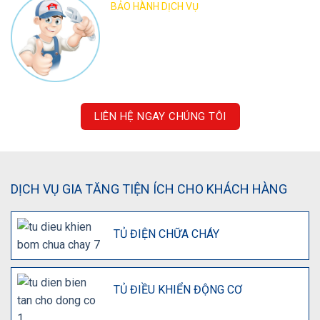
BẢO HÀNH DỊCH VỤ
Tùy thuộc vào cấp độ công việc mà hai bên
ký kết chế độ bảo hành cho công việc lắp
đặt, sửa chữa đó.
LIÊN HỆ NGAY CHÚNG TÔI
DỊCH VỤ GIA TĂNG TIỆN ÍCH CHO KHÁCH HÀNG
TỦ ĐIỆN CHỮA CHÁY
TỦ ĐIỀU KHIỂN ĐỘNG CƠ