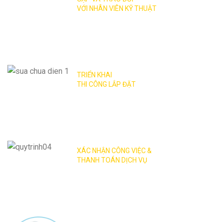
VỚI NHÂN VIÊN KỸ THUẬT
Chúng tôi sẽ khảo sát, phân tích, tư vấn để
phân cấp độ công việc, lên kế hoạch báo giá,
thi công theo thỏa thuận của hai bên.
TRIỂN KHAI
THI CÔNG LẮP ĐẶT
Nhân viên kỹ thuật trực tiếp chỉ đạo để tiến
hành lắp đặt, sửa chữa theo đúng hợp đồng
của khách hàng.
XÁC NHẬN CÔNG VIỆC &
THANH TOÁN DỊCH VỤ
Nếu có thay đổi phát sinh tăng hay giảm,
khách hàng vui lòng xác nhận cụ thể công
việc để làm phụ lục hợp đồng và quyết toán.