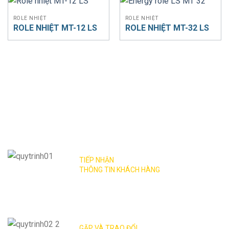
ROLE NHIỆT
ROLE NHIỆT
ROLE NHIỆT MT-12 LS
ROLE NHIỆT MT-32 LS
QUY TRÌNH TIẾP NHẬN TIẾP NHẬN THÔNG TIN VÀ
LẮP ĐẶT
TIẾP NHẬN
THÔNG TIN KHÁCH HÀNG
Tiến hành phân tích xử lý, phân loại các hạng
mục theo yêu cầu của khách hàng.
GẶP VÀ TRAO ĐỔI