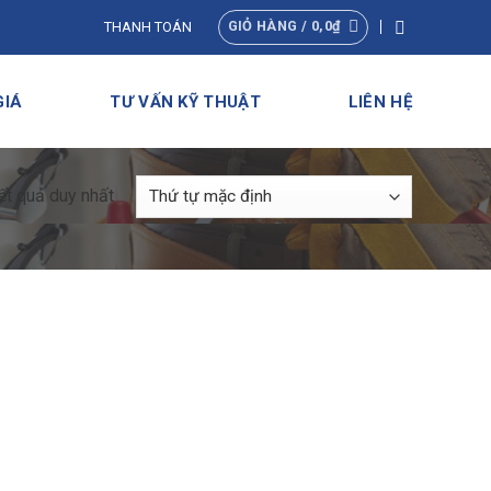
GIỎ HÀNG /
0,0
₫
THANH TOÁN
GIÁ
TƯ VẤN KỸ THUẬT
LIÊN HỆ
kết quả duy nhất