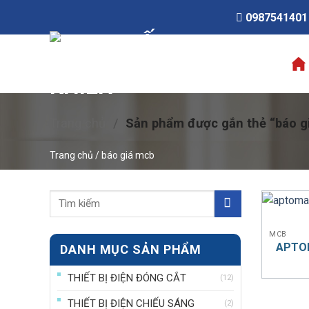
Skip
0987541401
to
content
Trang chủ
/
Sản phẩm được gắn thẻ “báo g
Trang chủ
/
báo giá mcb
MCB
APTOM
DANH MỤC SẢN PHẨM
THIẾT BỊ ĐIỆN ĐÓNG CẮT
(12)
THIẾT BỊ ĐIỆN CHIẾU SÁNG
(2)