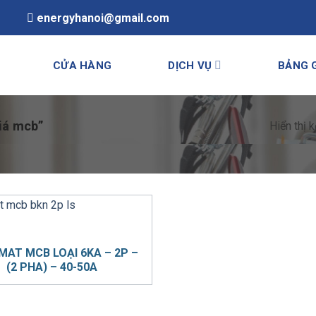
energyhanoi@gmail.com
CỬA HÀNG
DỊCH VỤ
BẢNG 
iá mcb”
Hiển thị 
AT MCB LOẠI 6KA – 2P –
(2 PHA) – 40-50A