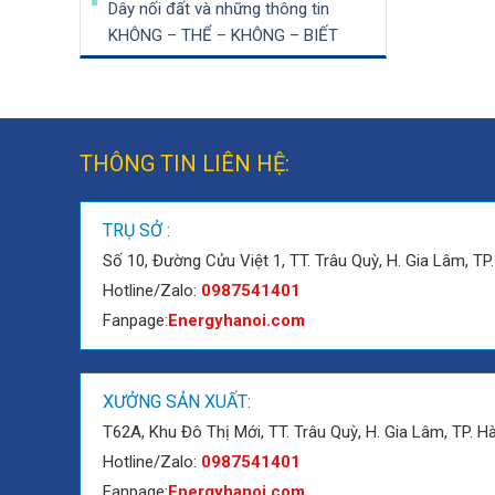
Dây nối đất và những thông tin
KHÔNG – THỂ – KHÔNG – BIẾT
THÔNG TIN LIÊN HỆ:
TRỤ SỞ :
Số 10, Đường Cửu Việt 1, TT. Trâu Quỳ, H. Gia Lâm, TP
Hotline/Zalo:
0987541401
Fanpage:
Energyhanoi.com
XƯỞNG SẢN XUẤT:
T62A, Khu Đô Thị Mới, TT. Trâu Quỳ, H. Gia Lâm, TP. H
Hotline/Zalo:
0987541401
Fanpage:
Energyhanoi.com