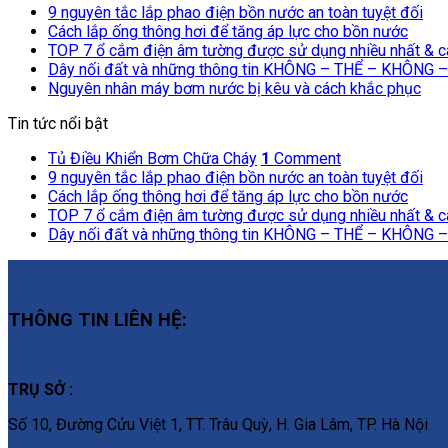
9 nguyên tắc lắp phao điện bồn nước an toàn tuyệt đối
Cách lắp ống thông hơi để tăng áp lực cho bồn nước
TOP 7 ổ cắm điện âm tường được sử dụng nhiều nhất & c
Dây nối đất và những thông tin KHÔNG – THỂ – KHÔNG –
Nguyên nhân máy bơm nước bị kêu và cách khắc phục
Tin tức nổi bật
Tủ Điều Khiển Bơm Chữa Cháy
1
Comment
9 nguyên tắc lắp phao điện bồn nước an toàn tuyệt đối
Cách lắp ống thông hơi để tăng áp lực cho bồn nước
TOP 7 ổ cắm điện âm tường được sử dụng nhiều nhất & c
Dây nối đất và những thông tin KHÔNG – THỂ – KHÔNG –
THÔNG TIN LIÊN HỆ:
TRỤ SỞ :
Số 10, Đường Cửu Việt 1, TT. Trâu Quỳ, H. Gia Lâm, TP. Hà Nội