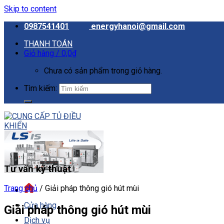
Skip to content
0987541401
energyhanoi@gmail.com
THANH TOÁN
Giỏ hàng /
0,0
₫
Chưa có sản phẩm trong giỏ hàng.
Tìm kiếm:
Tư vấn kỹ thuật
Trang chủ
/
Giải pháp thông gió hút mùi
Cửa hàng
Giải pháp thông gió hút mùi
Dịch vụ