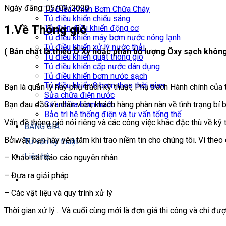
Ngày đăng: 05/09/2020
Tủ Điều Khiển Bơm Chữa Cháy
Tủ điều khiển chiếu sáng
1.Về Thông gió
Tủ điện điều khiển động cơ
Tủ điều khiển máy bơm nước nóng lạnh
Tủ điều khiển xử lý nước thải
( Bản chất là thiếu Ô Xy hoặc phân bổ lượng Ôxy sạch không
Tủ điều khiển quạt thông gió
Tủ điều khiển cấp nước dân dụng
Tủ điều khiển bơm nước sạch
Tủ điều khiển 8 bơm theo thời gian
Bạn là quản lý hay phụ trách kỹ thuật, Phụ trách Hành chính củ
Sửa chữa điện nước
Sửa chữa bơm nước
Bạn đau đầu vì nhân viên, khách hàng phàn nàn về tình trạng bí 
Bảo trì hệ thống điện và tư vấn tổng thể
Vấn đề thông gió nói riêng và các công việc khác đặc thù về kỹ 
BẢNG GIÁ
Bởi vậy bạn hãy yên tâm khi trao niềm tin cho chúng tôi. Vì theo q
Tư vấn kỹ thuật
Liên hệ
– Khảo sát báo cáo nguyên nhân
– Đưa ra giải pháp
– Các vật liệu và quy trình xử lý
Thời gian xử lý… Và cuối cùng mới là đơn giá thi công và chỉ đượ