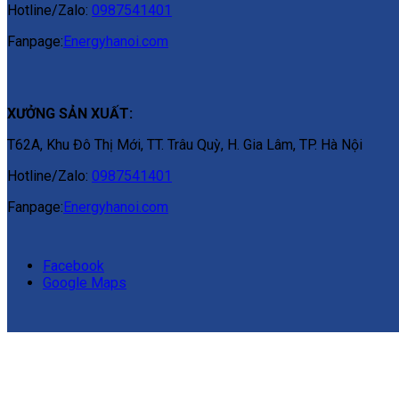
Hotline/Zalo:
0987541401
Fanpage:
Energyhanoi.com
XƯỞNG SẢN XUẤT:
T62A, Khu Đô Thị Mới, TT. Trâu Quỳ, H. Gia Lâm, TP. Hà Nội
Hotline/Zalo:
0987541401
Fanpage:
Energyhanoi.com
Facebook
Google Maps