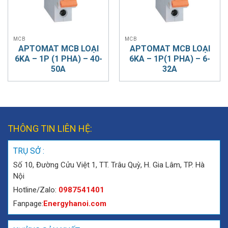
MCB
MCB
APTOMAT MCB LOẠI
APTOMAT MCB LOẠI
6KA – 1P (1 PHA) – 40-
6KA – 1P(1 PHA) – 6-
50A
32A
THÔNG TIN LIÊN HỆ:
TRỤ SỞ :
Số 10, Đường Cửu Việt 1, TT. Trâu Quỳ, H. Gia Lâm, TP. Hà
Nội
Hotline/Zalo:
0987541401
Fanpage:
Energyhanoi.com