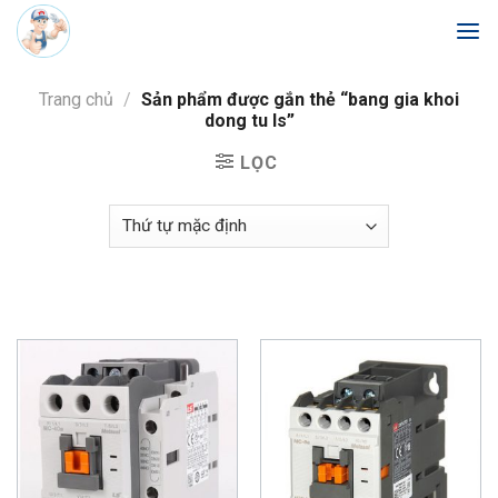
Skip
to
content
Trang chủ
/
Sản phẩm được gắn thẻ “bang gia khoi
dong tu ls”
LỌC
Trang chủ
/
bang gia khoi dong tu ls