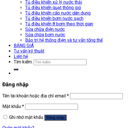
Tủ điều khiển xử lý nước thải
Tủ điều khiển quạt thông gió
Tủ điều khiển cấp nước dân dụng
Tủ điều khiển bơm nước sạch
Tủ điều khiển 8 bơm theo thời gian
Sửa chữa điện nước
Sửa chữa bơm nước
Bảo trì hệ thống điện và tư vấn tổng thể
BẢNG GIÁ
Tư vấn kỹ thuật
Liên hệ
Tìm kiếm:
Đăng nhập
Tên tài khoản hoặc địa chỉ email
*
Mật khẩu
*
Ghi nhớ mật khẩu
Đăng nhập
Quên mật khẩu?