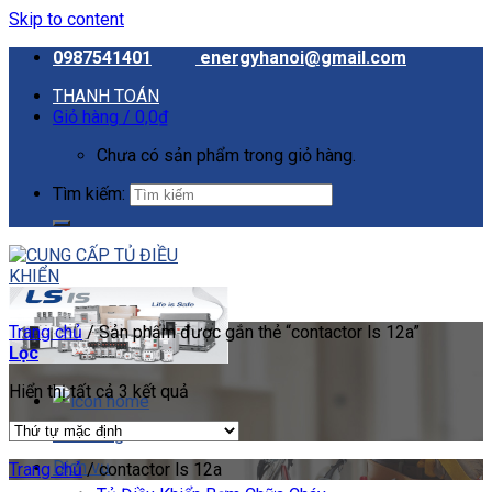
Skip to content
0987541401
energyhanoi@gmail.com
THANH TOÁN
Giỏ hàng /
0,0
₫
Chưa có sản phẩm trong giỏ hàng.
Tìm kiếm:
Trang chủ
/
Sản phẩm được gắn thẻ “contactor ls 12a”
Lọc
Hiển thị tất cả 3 kết quả
Cửa hàng
Dịch vụ
Trang chủ
/
contactor ls 12a