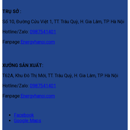
TRỤ SỞ :
Số 10, Đường Cửu Việt 1, TT. Trâu Quỳ, H. Gia Lâm, TP. Hà Nội
Hotline/Zalo:
0987541401
Fanpage:
Energyhanoi.com
XƯỞNG SẢN XUẤT:
T62A, Khu Đô Thị Mới, TT. Trâu Quỳ, H. Gia Lâm, TP. Hà Nội
Hotline/Zalo:
0987541401
Fanpage:
Energyhanoi.com
Facebook
Google Maps