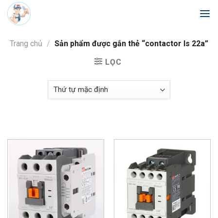
Skip
to
content
Trang chủ
/
Sản phẩm được gắn thẻ “contactor ls 22a”
LỌC
Trang chủ
/
contactor ls 22a