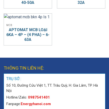
40-50A
32A
MCB
APTOMAT MCB LOẠI
6KA – 4P – (4 PHA) – 6-
63A
THÔNG TIN LIÊN HỆ:
TRỤ SỞ :
Số 10, Đường Cửu Việt 1, TT. Trâu Quỳ, H. Gia Lâm, TP. Hà
Nội
Hotline/Zalo:
0987541401
Fanpage:
Energyhanoi.com