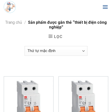
Skip
to
content
Trang chủ
/
Sản phẩm được gắn thẻ “thiết bị điện công
nghiệp”
LỌC
Trang chủ
/
thiết bị điện công nghiệp